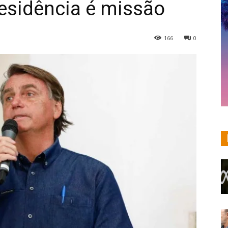
residência é missão
166
0