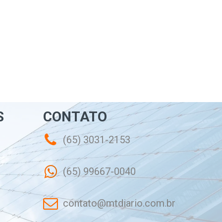
S
CONTATO
(65) 3031-2153
(65) 99667-0040
contato@mtdiario.com.br