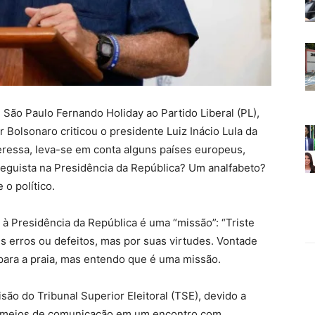
 São Paulo Fernando Holiday ao Partido Liberal (PL),
ir Bolsonaro criticou o presidente Luiz Inácio Lula da
eressa, leva-se em conta alguns países europeus,
reguista na Presidência da República? Um analfabeto?
 o político.
à Presidência da República é uma “missão”: “Triste
s erros ou defeitos, mas por suas virtudes. Vontade
para a praia, mas entendo que é uma missão.
são do Tribunal Superior Eleitoral (TSE), devido a
os meios de comunicação em um encontro com