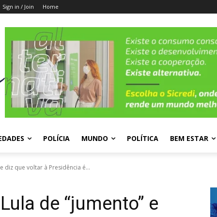
Sign in / Join
Home
EDADES
POLÍCIA
MUNDO
POLÍTICA
BEM ESTAR
diz que voltar à Presidência é...
ula de “jumento” e