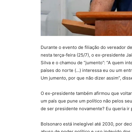
Durante o evento de filiação do vereador de
nesta terça-feira (25/7), o ex-presidente Ja
Silva e o chamou de “jumento”: “A quem int
países do norte (…) interessa eu ou um ent
Um jumento, por que não dizer assim”, disse
O ex-presidente também afirmou que voltar 
um país que pune um político não pelos seu
de ser presidente novamente? Eu queria ir 
Bolsonaro está inelegível até 2030, por deci
abuso de poder político e uso indevido d