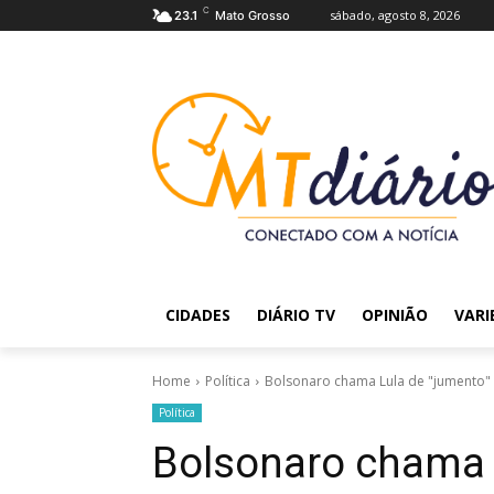
C
sábado, agosto 8, 2026
23.1
Mato Grosso
CIDADES
DIÁRIO TV
OPINIÃO
VARI
Home
Política
Bolsonaro chama Lula de "jumento" e 
Política
Bolsonaro chama L