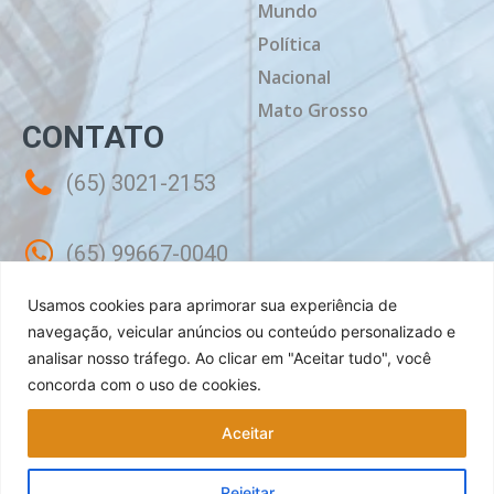
Mundo
Política
Nacional
Mato Grosso
CONTATO
(65) 3021-2153
(65) 99667-0040
Usamos cookies para aprimorar sua experiência de
contato@mtdiario.com.br
navegação, veicular anúncios ou conteúdo personalizado e
analisar nosso tráfego.
Ao clicar em "Aceitar tudo", você
concorda com o uso de cookies.
Rua Célebes, 50 - Sala 02 - Jardim
Shangri-lá Cuiabá - MT, CEP: 78070-240
Aceitar
Rejeitar