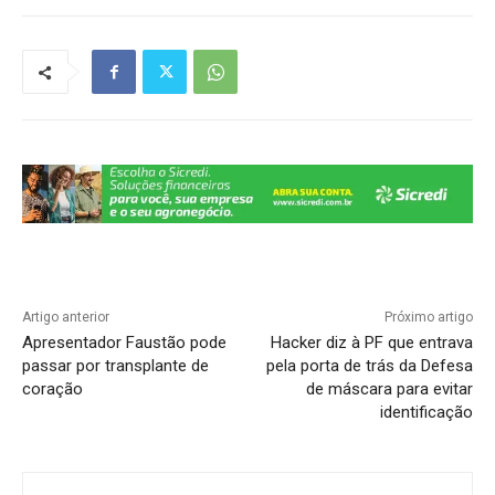
s
e
gr
e
y
e
A
b
a
dI
Li
p
o
m
n
n
p
o
k
k
Artigo anterior
Próximo artigo
Apresentador Faustão pode
Hacker diz à PF que entrava
passar por transplante de
pela porta de trás da Defesa
coração
de máscara para evitar
identificação