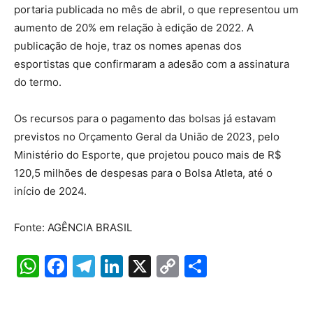
portaria publicada no mês de abril, o que representou um
aumento de 20% em relação à edição de 2022. A
publicação de hoje, traz os nomes apenas dos
esportistas que confirmaram a adesão com a assinatura
do termo.
Os recursos para o pagamento das bolsas já estavam
previstos no Orçamento Geral da União de 2023, pelo
Ministério do Esporte, que projetou pouco mais de R$
120,5 milhões de despesas para o Bolsa Atleta, até o
início de 2024.
Fonte: AGÊNCIA BRASIL
W
F
T
Li
X
C
S
h
a
el
n
o
h
at
c
e
k
p
ar