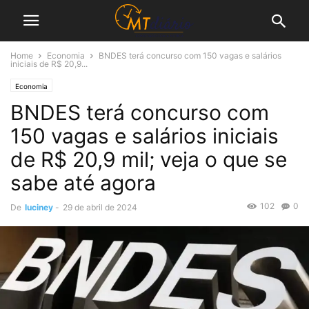
Home
Economia
BNDES terá concurso com 150 vagas e salários
iniciais de R$ 20,9...
Economia
BNDES terá concurso com
150 vagas e salários iniciais
de R$ 20,9 mil; veja o que se
sabe até agora
102
0
De
luciney
-
29 de abril de 2024