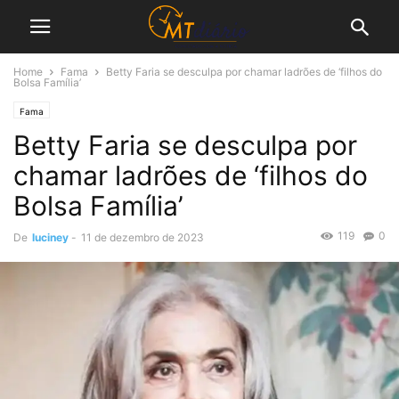
Home
Fama
Betty Faria se desculpa por chamar ladrões de ‘filhos do
Bolsa Família’
Fama
Betty Faria se desculpa por
chamar ladrões de ‘filhos do
Bolsa Família’
119
0
De
luciney
-
11 de dezembro de 2023