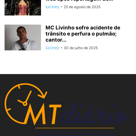
luciney
-
25 de agosto de 2025
MC Livinho sofre acidente de
trânsito e perfura o pulmão;
cantor...
luciney
-
30 de julho de 2025