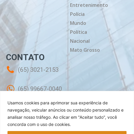
Entretenimento
Polícia
Mundo
Política
Nacional
Mato Grosso
CONTATO
(65) 3021-2153
(65) 99667-0040
Usamos cookies para aprimorar sua experiência de
contato@mtdiario.com.br
navegação, veicular anúncios ou conteúdo personalizado e
analisar nosso tráfego.
Ao clicar em "Aceitar tudo", você
concorda com o uso de cookies.
Rua Célebes, 50 - Sala 02 - Jardim