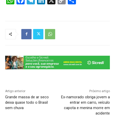
W
F
T
Li
X
C
S
h
a
el
n
o
h
at
c
e
k
p
ar
s
e
gr
e
y
e
A
b
a
dI
Li
p
o
m
n
n
p
o
k
k
Artigo anterior
Próximo artigo
Grande massa de ar seco
Ex-namorado obriga jovem a
deixa quase todo o Brasil
entrar em carro, veículo
sem chuva
capota e menina morre em
acidente