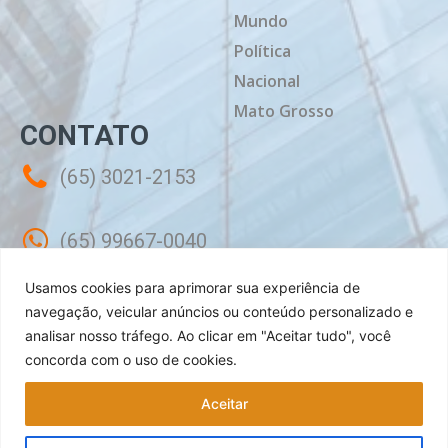
Mundo
Política
Nacional
Mato Grosso
CONTATO
(65) 3021-2153
(65) 99667-0040
Usamos cookies para aprimorar sua experiência de
contato@mtdiario.com.br
navegação, veicular anúncios ou conteúdo personalizado e
analisar nosso tráfego.
Ao clicar em "Aceitar tudo", você
concorda com o uso de cookies.
Rua Célebes, 50 - Sala 02 - Jardim
Shangri-lá Cuiabá - MT, CEP: 78070-240
Aceitar