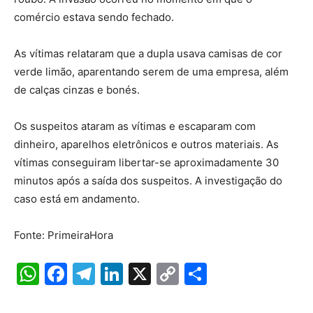
comércio estava sendo fechado.
As vítimas relataram que a dupla usava camisas de cor
verde limão, aparentando serem de uma empresa, além
de calças cinzas e bonés.
Os suspeitos ataram as vítimas e escaparam com
dinheiro, aparelhos eletrônicos e outros materiais. As
vítimas conseguiram libertar-se aproximadamente 30
minutos após a saída dos suspeitos. A investigação do
caso está em andamento.
Fonte: PrimeiraHora
W
F
T
Li
X
C
S
h
a
el
n
o
h