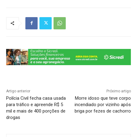
at
c
e
k
p
ar
s
e
gr
e
y
e
A
b
a
dI
Li
p
o
m
n
n
p
o
k
k
Artigo anterior
Próximo artigo
Polícia Civil fecha casa usada
Morre idoso que teve corpo
para tráfico e apreende R$ 5
incendiado por vizinho após
mil e mais de 400 porções de
briga por fezes de cachorro
drogas