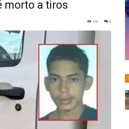
é morto a tiros
172
0