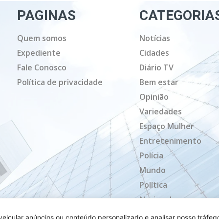
PAGINAS
CATEGORIA
Quem somos
Notícias
Expediente
Cidades
Fale Conosco
Diário TV
Política de privacidade
Bem estar
Opinião
Variedades
Espaço Mulher
Entretenimento
Polícia
Mundo
Política
Nacional
Mato Grosso
icular anúncios ou conteúdo personalizado e analisar nosso tráfeg