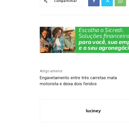
Compartilhar
p
o
m
n
n
p
o
k
k
Artigo anterior
Engavetamento entre três carretas mata
motorista e deixa dois feridos
luciney