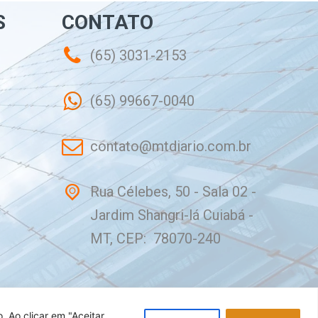
S
CONTATO
(65) 3031-2153
(65) 99667-0040
contato@mtdiario.com.br
Rua Célebes, 50 - Sala 02 -
Jardim Shangri-lá Cuiabá -
MT, CEP: 78070-240
o.
Ao clicar em "Aceitar