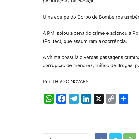
perfurações na cabeça.
Uma equipe do Corpo de Bombeiros também f
A PM isolou a cena do crime e acionou a Políc
(Politec), que assumiram a ocorrência.
A vítima possuía diversas passagens crimin
corrupção de menores, tráfico de drogas, po
Por THIAGO NOVAES
W
F
T
Li
X
C
S
h
a
el
n
o
h
at
c
e
k
p
ar
s
e
gr
e
y
e
A
b
a
dI
Li