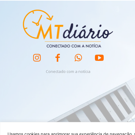
Conectado com a notícia
Usamos cookies para aprimorar sua experiência de navegação, ve