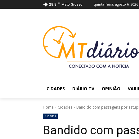
C
quinta-feira, agosto 6, 2026
28.8
Mato Grosso
CIDADES
DIÁRIO TV
OPINIÃO
VARI
Home
Cidades
Bandido com passagens por estupro
Cidades
Bandido com pass