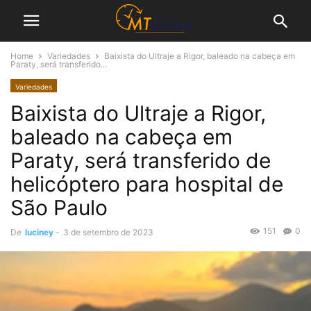
Home
Variedades
Baixista do Ultraje a Rigor, baleado na cabeça em
Paraty, será transferido...
Variedades
Baixista do Ultraje a Rigor,
baleado na cabeça em
Paraty, será transferido de
helicóptero para hospital de
São Paulo
151
0
De
luciney
-
3 de setembro de 2023