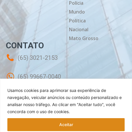
Polícia
Mundo
Política
Nacional
Mato Grosso
CONTATO
(65) 3021-2153
(65) 99667-0040
Usamos cookies para aprimorar sua experiência de
contato@mtdiario.com.br
navegação, veicular anúncios ou conteúdo personalizado e
analisar nosso tráfego.
Ao clicar em "Aceitar tudo", você
concorda com o uso de cookies.
Rua Célebes, 50 - Sala 02 - Jardim
Shangri-lá Cuiabá - MT, CEP: 78070-240
Aceitar