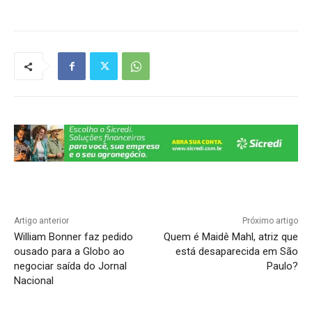
at
c
e
k
p
ar
s
e
gr
e
y
e
A
b
a
dI
Li
p
o
m
n
n
p
o
k
k
Artigo anterior
Próximo artigo
William Bonner faz pedido
Quem é Maidê Mahl, atriz que
ousado para a Globo ao
está desaparecida em São
negociar saída do Jornal
Paulo?
Nacional