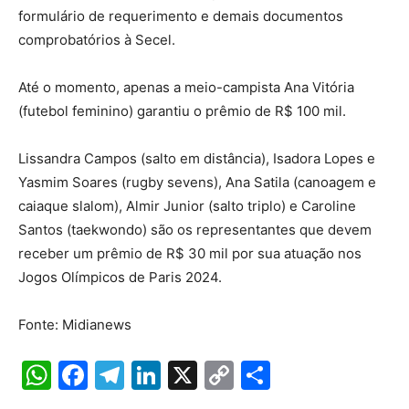
formulário de requerimento e demais documentos
comprobatórios à Secel.
Até o momento, apenas a meio-campista Ana Vitória
(futebol feminino) garantiu o prêmio de R$ 100 mil.
Lissandra Campos (salto em distância), Isadora Lopes e
Yasmim Soares (rugby sevens), Ana Satila (canoagem e
caiaque slalom), Almir Junior (salto triplo) e Caroline
Santos (taekwondo) são os representantes que devem
receber um prêmio de R$ 30 mil por sua atuação nos
Jogos Olímpicos de Paris 2024.
Fonte: Midianews
W
F
T
Li
X
C
S
h
a
el
n
o
h