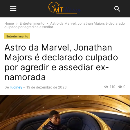
Home
Entretenimento
Astro da Marvel, Jonathan Majors é declarado
culpado por agredir e assediar...
Entretenimento
Astro da Marvel, Jonathan
Majors é declarado culpado
por agredir e assediar ex-
namorada
110
0
De
luciney
-
19 de dezembro de 2023