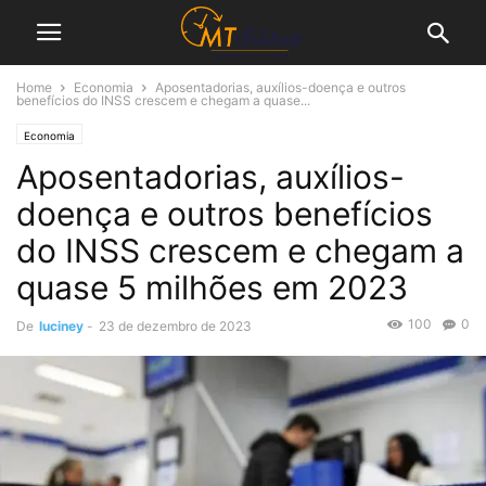
Home
Economia
Aposentadorias, auxílios-doença e outros
benefícios do INSS crescem e chegam a quase...
Economia
Aposentadorias, auxílios-
doença e outros benefícios
do INSS crescem e chegam a
quase 5 milhões em 2023
100
0
De
luciney
-
23 de dezembro de 2023