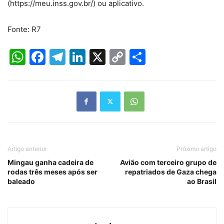
(https://meu.inss.gov.br/) ou aplicativo.
Fonte: R7
WhatsApp
Facebook
Telegram
LinkedIn
X
Copy
Share
Link
Artigo anterior
Próximo artigo
Mingau ganha cadeira de
Avião com terceiro grupo de
rodas três meses após ser
repatriados de Gaza chega
baleado
ao Brasil