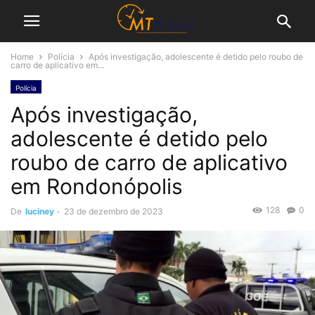
Home
Polícia
Após investigação, adolescente é detido pelo roubo de
carro de aplicativo em...
Polícia
Após investigação,
adolescente é detido pelo
roubo de carro de aplicativo
em Rondonópolis
128
0
De
luciney
-
23 de dezembro de 2023