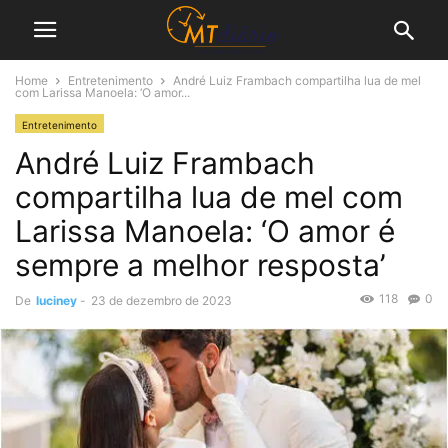
Home
Entretenimento
André Luiz Frambach compartilha lua de mel
com Larissa Manoela: ‘O amor...
Entretenimento
André Luiz Frambach
compartilha lua de mel com
Larissa Manoela: ‘O amor é
sempre a melhor resposta’
118
0
De
luciney
-
23 de dezembro de 2023