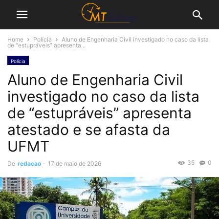
Home
Polícia
Aluno de Engenharia Civil investigado no caso da lista
de “estupráveis” apresenta...
Polícia
Aluno de Engenharia Civil
investigado no caso da lista
de “estupráveis” apresenta
atestado e se afasta da
UFMT
35
0
De
redacao
-
17 de maio de 2026