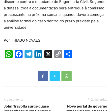
discente contra o estudante de Engenharia Civil. Segundo
a defesa, toda a documentação será entregue à comissão
processante na próxima semana, quando deverá começar
a análise formal do caso dentro do prazo previsto pela
universidade.
Por THIAGO NOVAES
WhatsApp
Facebook
Telegram
LinkedIn
X
Copy
Share
Link
Artigo anterior
Próximo artigo
John Travolta surge quase
Novo portal do governo
irreconhecível em Cannes e
expõe valores, atrasos e