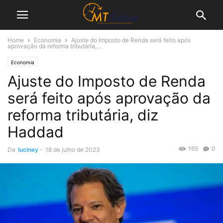
Home
Economia
Ajuste do Imposto de Renda será feito após
aprovação da reforma tributária,...
Economia
Ajuste do Imposto de Renda
será feito após aprovação da
reforma tributária, diz
Haddad
165
0
De
luciney
-
18 de julho de 2023