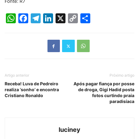
Fonte: R7
WhatsApp
Facebook
Telegram
LinkedIn
X
Copy
Share
Link
Artigo anterior
Próximo artigo
Receba! Luva de Pedreiro
Após pagar fiança por posse
realiza ‘sonho’ e encontra
de droga, Gigi Hadid posta
Cristiano Ronaldo
fotos curtindo praia
paradisíaca
luciney