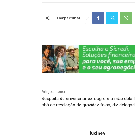
s
e
gr
e
y
e
A
b
a
dI
Li
Compartilhar
p
o
m
n
n
p
o
k
k
Artigo anterior
Suspeita de envenenar ex-sogro e a mãe dele 
chá de revelação de gravidez falsa, diz delega
luciney