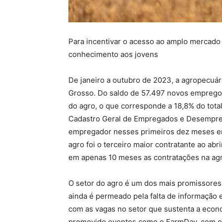
Para incentivar o acesso ao amplo mercado 
conhecimento aos jovens
De janeiro a outubro de 2023, a agropecuá
Grosso. Do saldo de 57.497 novos empregos
do agro, o que corresponde a 18,8% do tot
Cadastro Geral de Empregados e Desemprega
empregador nesses primeiros dez meses em
agro foi o terceiro maior contratante ao ab
em apenas 10 meses as contratações na agr
O setor do agro é um dos mais promissores
ainda é permeado pela falta de informação 
com as vagas no setor que sustenta a econ
promovido eventos como o FarmDay, com ob