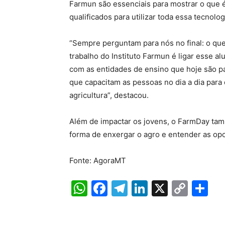
Farmun são essenciais para mostrar o que é
qualificados para utilizar toda essa tecnol
“Sempre perguntam para nós no final: o que
trabalho do Instituto Farmun é ligar esse a
com as entidades de ensino que hoje são pa
que capacitam as pessoas no dia a dia par
agricultura”, destacou.
Além de impactar os jovens, o FarmDay tamb
forma de enxergar o agro e entender as op
Fonte: AgoraMT
W
F
T
Li
X
C
S
h
a
el
n
o
h
at
c
e
k
p
ar