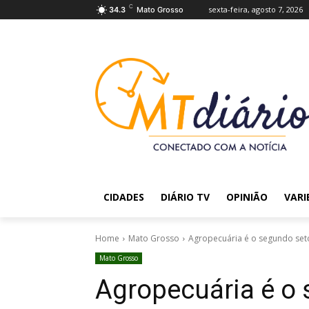
C
sexta-feira, agosto 7, 2026
34.3
Mato Grosso
CIDADES
DIÁRIO TV
OPINIÃO
VARI
Home
Mato Grosso
Agropecuária é o segundo se
Mato Grosso
Agropecuária é o 