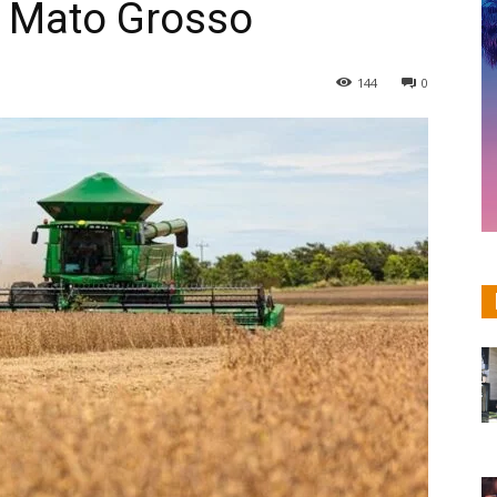
 Mato Grosso
144
0