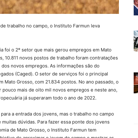
de trabalho no campo, o Instituto Farmun leva
ria foi o 2º setor que mais gerou empregos em Mato
, 10.811 novos postos de trabalho foram contratações
al dos novos empregos. As informações são do
dos (Caged). O setor de serviços foi o principal
 Mato Grosso, com 21.834 postos. No ano passado, o
rir pouco mais de oito mil novos empregos e neste ano,
opecuária já superaram todo o ano de 2022.
 para a entrada dos jovens, mas o trabalho no campo
e muitas dúvidas. Para fazer essa ponte dos jovens
omia de Mato Grosso, o Instituto Farmun tem
jetivo de aproximar o jovem do campo e mostrar as