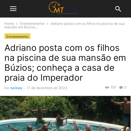
Home
Entretenimento
Adriano posta com os filhos na piscina de sua
mansão em Búzios;...
Entretenimento
Adriano posta com os filhos
na piscina de sua mansão em
Búzios; conheça a casa de
praia do Imperador
197
0
De
luciney
-
17 de dezembro de 2023