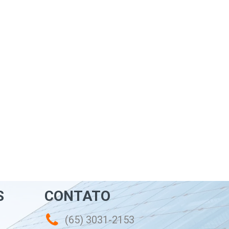
S
CONTATO
(65) 3031-2153