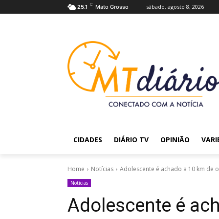
C
sábado, agosto 8, 2026
25.1
Mato Grosso
CIDADES
DIÁRIO TV
OPINIÃO
VARI
Home
Notícias
Adolescente é achado a 10 km de o
Notícias
Adolescente é ac