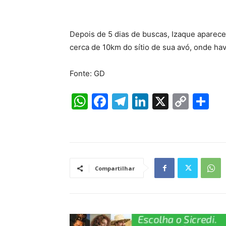
Depois de 5 dias de buscas, Izaque aparece
cerca de 10km do sítio de sua avó, onde havi
Fonte: GD
W
F
T
Li
X
C
S
h
a
el
n
o
h
at
c
e
k
p
ar
s
e
gr
e
y
e
A
b
a
dI
Li
Compartilhar
p
o
m
n
n
p
o
k
k