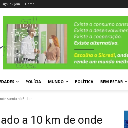
Sign in / Join
Home
EDADES
POLÍCIA
MUNDO
POLÍTICA
BEM ESTAR
nde sumiu há 5 dias
hado a 10 km de onde