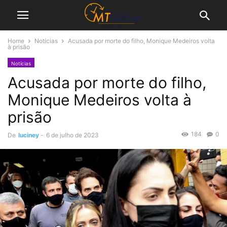
Home
Notícias
Acusada por morte do filho, Monique Medeiros volta
à prisão
Notícias
Acusada por morte do filho,
Monique Medeiros volta à
prisão
184
0
De
luciney
-
6 de julho de 2023