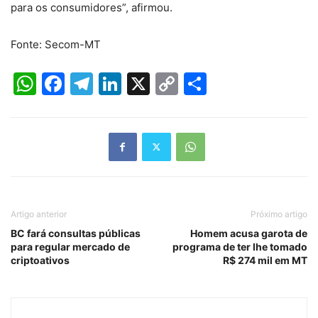
para os consumidores”, afirmou.
Fonte: Secom-MT
WhatsApp
Facebook
Telegram
LinkedIn
X
Copy
Share
Link
Artigo anterior
Próximo artigo
BC fará consultas públicas
Homem acusa garota de
para regular mercado de
programa de ter lhe tomado
criptoativos
R$ 274 mil em MT