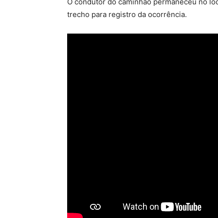
O condutor do caminhão permaneceu no local
trecho para registro da ocorrência.