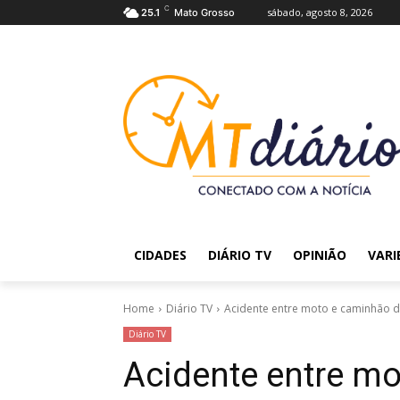
C
sábado, agosto 8, 2026
25.1
Mato Grosso
CIDADES
DIÁRIO TV
OPINIÃO
VARI
Home
Diário TV
Acidente entre moto e caminhão de
Diário TV
Acidente entre m