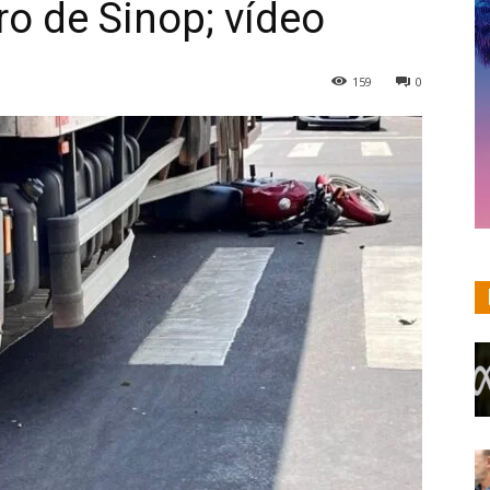
o de Sinop; vídeo
159
0