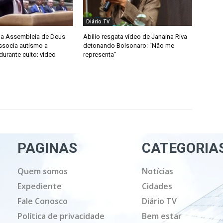
Diário TV
da Assembleia de Deus
Abilio resgata vídeo de Janaina Riva
ssocia autismo a
detonando Bolsonaro: “Não me
urante culto; vídeo
representa”
PAGINAS
CATEGORIA
Quem somos
Notícias
Expediente
Cidades
Fale Conosco
Diário TV
Política de privacidade
Bem estar