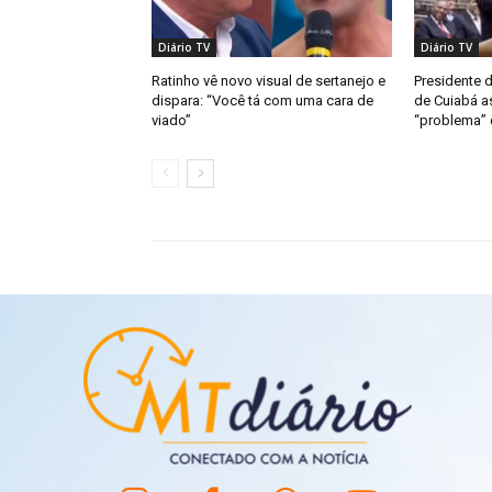
Diário TV
Diário TV
Ratinho vê novo visual de sertanejo e
Presidente 
dispara: “Você tá com uma cara de
de Cuiabá a
viado”
“problema” d