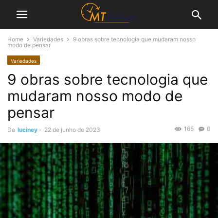
Home
Variedades
9 obras sobre tecnologia que mudaram nosso
modo de pensar
Variedades
9 obras sobre tecnologia que
mudaram nosso modo de
pensar
165
0
De
luciney
-
22 de junho de 2023